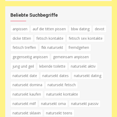
Beliebte Suchbegriffe
anpissen
auf die titten pissen
bbw dating
devot
dicke titten
fetisch kontakte
fetisch sex kontakte
fetisch treffen
fkk natursekt
fremdgehen
gegenseitig anpissen
gemeinsam anpissen
jung und geil
lebende toilette
natursekt aktiv
natursekt date
natursekt dates
natursekt dating
natursekt domina
natursekt fetisch
natursekt kaufen
natursekt kontakte
natursekt milf
natursekt oma
natursekt passiv
natursekt sklavin
natursekt teens