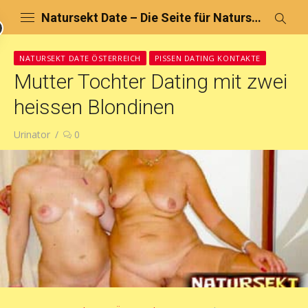
Skip
Natursekt Date – Die Seite für Natursekt Dating und Pissen Fick Treffen
to
content
NATURSEKT DATE ÖSTERREICH
PISSEN DATING KONTAKTE
Mutter Tochter Dating mit zwei
heissen Blondinen
Author
Urinator
0